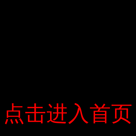
Hồ Chí Minh đã thành lập
Nơi thờ cúng trong căn hộ
Đ
5 cấp bậc taxi ở trung
i
tâm
ề
u
h
ư
Trả lời
ớ
Email của bạn sẽ không được hiển thị công
n
点击进入首页
点击进入首页
khai.
Các trường bắt buộc được đánh dấu
*
g
Bình luận
b
à