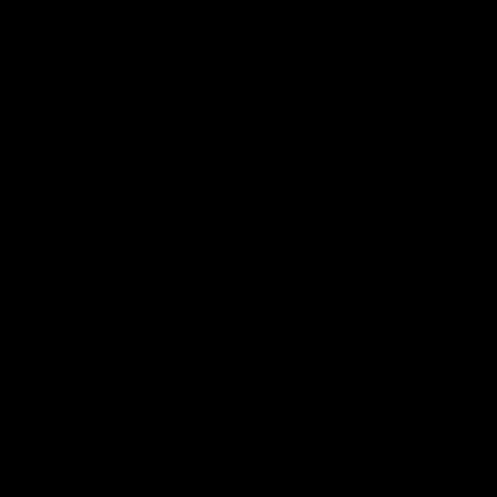
Tan Ji