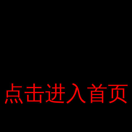
Giấc mơ-Liên đoàn Xiếc Việt Nam
Quyển L Bình luận-Phê bình-Giải: Nguyên Trạng Chèo-
PGS.TS Trần Trí Trạc-Giải B: Nhà hát Văn học dân gian xứ
Nghệ-Đặng Thanh Lưu
Đạo diễn xuất sắc: NSND Nguyễn Tiến Đông-Bản sắc bà
Kí (Nhà hát Múa rối Việt Nam)
Diễn giả xuất sắc: Fan TianluHoàng Diệu (Nhân vật chính)
ở Hà Nội (Nhà hát kịch Hà Nội), NSƯT Phương Nga trong
vai cô Muôn còn lại (Nhà hát kịch Việt Nam) – Nghệ sĩ
点击进入首页
点击进入首页
cải lương xuất sắc: Nguyễn Văn Đáng và Hồ Nguyên
Trừng trong vở “Những ngôi sao lạc” “(Nhà hát Cải lương
Việt Nam), Triễn Trinh Nương (Triễn Trinh Nương) vai
Triệu Trinh Nương (Nhà hát Cải lương Việt Nam) – Diễn
xuất sắc: Nghệ sĩ Phan Quang trong vai Lê Đại Cang”
Hoàn Xa lộ) (Nhà hát Nguyễn Hiển Dĩnh), nghệ sĩ Lộc