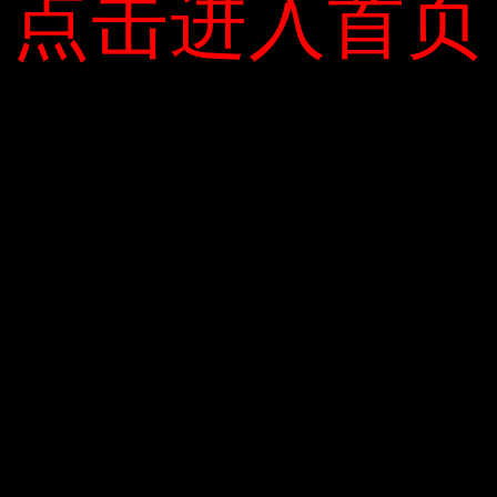
点击进入首页
点击进入首页
Email
*
Trang web
Lưu tên của tôi, email, và trang web
trong trình duyệt này cho lần bình luận kế
tiếp của tôi.
T
ì