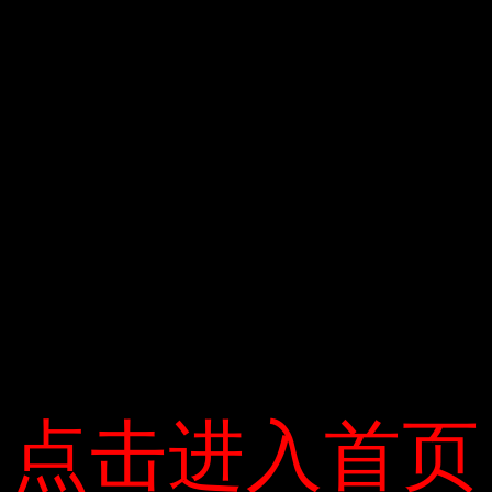
kháng cao và bảo trì dễ dàng.
Cây cảnh và cây ăn quả cũng được lựa chọn theo tiêu
chuẩn địa phương, dễ tìm, giá thấp, sức đề kháng cao,
và dễ bảo trì.
Ngôi nhà đã lắp đặt hệ thống xử lý nước mưa và nước
thải sinh hoạt, được tái chế cho nhà máy thủy lợi.
Ngôi nhà được trang bị hệ thống xử lý nước mưa và
nước thải sinh hoạt được tái chế thành nước tưới. .
Nha Trang là một thị trấn du lịch, vì vậy ngôi nhà được
thiết kế theo cách mà chủ sở hữu có thể dễ dàng thay
thế ngôi nhà, có thể được sử dụng cho nhiều chức năng
点击进入首页
点击进入首页
khác nhau trong tương lai (nhà hàng, quán cà phê,
homestay, v.v.). Cần tăng thu nhập.