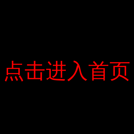
ư
Trả lời
ớ
Email của bạn sẽ không được hiển thị công
n
khai.
Các trường bắt buộc được đánh dấu
*
g
Bình luận
b
à
点击进入首页
点击进入首页
i
v
i
ế
t
Tên
*