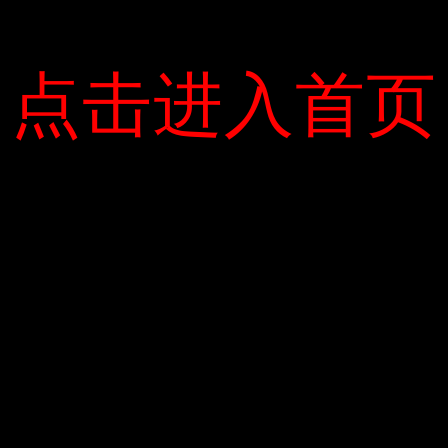
chậu hoa nhỏ và bao gồm 4 thớt bê tông vô định hình,
trông giống như những bậc thang.
点击进入首页
点击进入首页
Các tính năng này xoay quanh sự phát triển của các
chậu cây nhỏ được tạo thành từ 4 thớt bê tông vô định
hình, trông giống như ruộng bậc thang. — Tiểu cảnh sân
vườn được trồng các loại cây nhiệt đới dễ tính mọc tự
nhiên xung quanh lối đi lát gạch … nên tổng thể công
trình sẽ không có gì nổi bật mà sẽ nhẹ nhàng ẩn hiện
sau nhiều cây xanh. — Tiểu cảnh sân vườn được trồng
các loại cây nhiệt đới dễ tính mọc tự nhiên xung quanh
lối đi lát gạch … nên tổng thể công trình sẽ không có gì
nổi bật mà sẽ nhẹ nhàng ẩn hiện sau nhiều cây xanh.
— Lịch sử: Thái Bình Ảnh: Triều Chiến