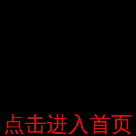
Diệp Chi
Đại diện Panasonic cho biết, theo kết quả thử nghiệm
của hãng, máy lọc không khí Panasonic sử dụng công
nghệ NanoeTM độc quyền có khả năng khử hoạt tính
99%, 9% vi rút và vi khuẩn H1N1 . , H5N1, E. Coli O157,
MRSA, chỉ từ 15-30 phút hoạt động có thể khử mùi hiệu
quả đến 90%. Bộ lọc HEPA tích hợp bao gồm bộ lọc
Super Alleru Buster, chiết xuất catechin và các enzym
trong trà xanh, có thể lọc sạch 99,97% các hạt bụi
0,3μm (bao gồm bụi PM2.5, PM1, 0) và 17 chất gây dị
ứng, Tỷ lệ hiệu quả là 99%. Bộ lọc bụi của Mega Catcher
点击进入首页
点击进入首页
hoạt động mạnh mẽ, có thể thực hiện lọc trong khoảng
cách ngắn trong vòng 30 cm tính từ mặt đất, rất thích
hợp cho gia đình có trẻ em hoặc gia đình chơi trên sàn.