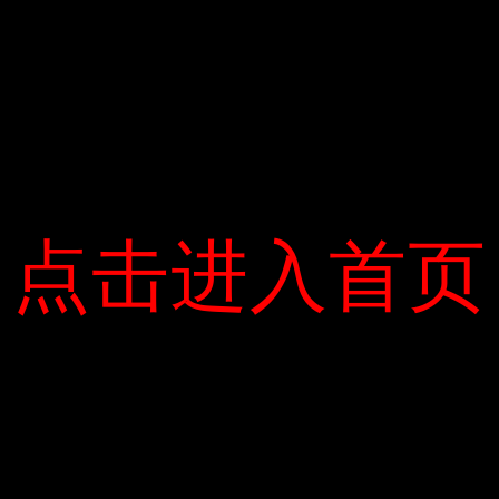
ư
Trả lời
ớ
n
Email của bạn sẽ không được hiển thị công
g
khai.
Các trường bắt buộc được đánh dấu
*
b
Bình luận
à
点击进入首页
点击进入首页
i
v
i
ế
t