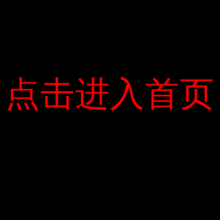
khai.
Các trường bắt buộc được đánh dấu
*
n
Bình luận
g
b
à
点击进入首页
点击进入首页
i
v
i
ế
t
Tên
*
Email
*
Trang web