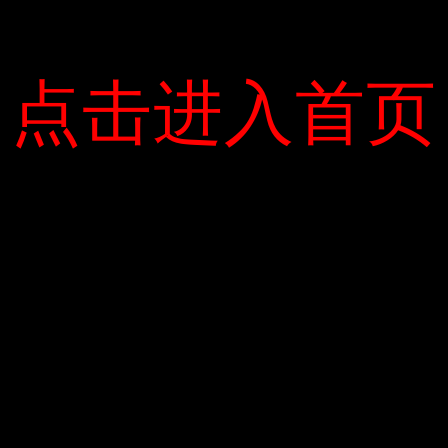
v
i
点击进入首页
点击进入首页
ế
t
Tên
*
Email
*
Trang web
Lưu tên của tôi, email, và trang web
trong trình duyệt này cho lần bình luận kế
tiếp của tôi.