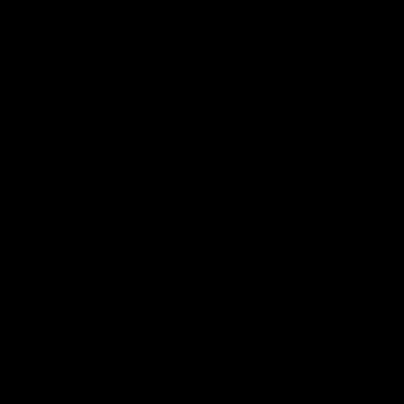
365
 &
iải
,
êu