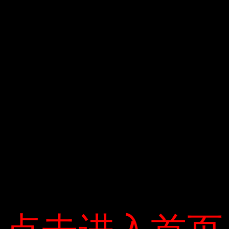
ách đi và đến sân bay trong khu vực bị ảnh hưởng.
ình thời tiết và thông tin các hãng hàng không. -Máy
. Ảnh: Gia Chính .