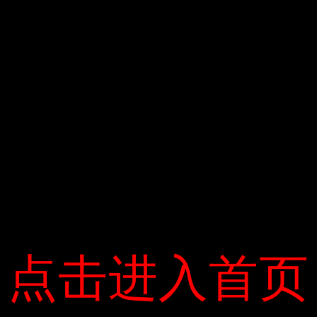
Mai Nhật
Chiều rộng của ngôi nhà
5 xe tông liên hoàn trước
Đ
gấp 10 lần chiều rộng
Sài Gòn
i
ề
u
h
Trả lời
ư
Email của bạn sẽ không được hiển thị công
ớ
khai.
Các trường bắt buộc được đánh dấu
*
点击进入首页
点击进入首页
n
Bình luận
g
b