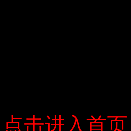
gọc Thạch bị mắc kẹt trong rừng. .
 nghĩ họ là những nhiếp ảnh gia cao cấp như Hữu
nhận ra – nhất là khi Nguyễn Ngọc Thạch được khen
 ngớ ngẩn nào đang tổ chức một triển lãm cá nhân ở
nh ta một cách hài hước .
 chức tại Hà Nội từ ngày 25 tháng 4 đến 1 tháng 5.
, bao gồm cả đồng bào từ Bana, người đã giúp đỡ
ặt trước. Họ đã đến Hà Nội để chúc mừng anh ta và
ngờ xuất hiện trong dòng và ảnh, rất thật và đẹp. -
点击进入首页
点击进入首页