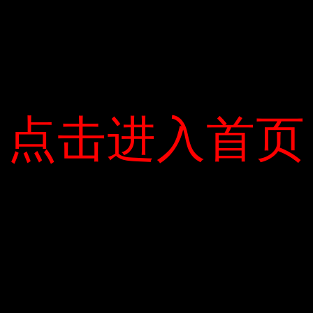
TAM KY
Cuộc sống nhiều màu
Cực 3 triệu đô la
Đ
trong triển lãm “Chúng ta
点击进入首页
点击进入首页
i
chơi gì? “
ề
u
h
ư
Trả lời
ớ
Email của bạn sẽ không được hiển thị công
n
khai.
Các trường bắt buộc được đánh dấu
*
g
Bình luận
b