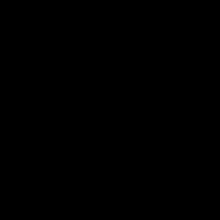
à
i
v
i
ế
t
Tên
*
Email
*
Trang web