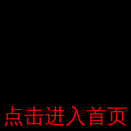
 hát cải lương của anh như “Tiếng hát rơi bên Bạch
sĩ hát, anh thường dẫn tôi đi ăn tối và kể cho tôi
 nghệ sĩ nói. * Phương Hồng Thủy hát “Giấc mơ hoài
y (con gái cố nhạc sĩ Bắc Sơn) đã trao tặng 100 phần
c trao tặng cho Trẻ em mồ côi, hiếu học tại Tháp
rao quà cho các em nhỏ trên nóc tháp Yên Lãng, Từ
 chức. Quan tài được hỏa táng vào ngày 14/6 và linh
 tác giả của nhiều tác phẩm nổi tiếng của Cái Long
ng, mùa thu trong khúc Bạch Mã …
点击进入首页
点击进入首页
Đề xuất chấm dứt dự án BOT tại TP.