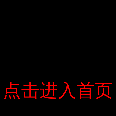
là đạo diễn của Kiều Minh Hiếu sẽ thực hiện vào năm
点击进入首页
点击进入首页
và hậu chiến với bối cảnh làng Bồng. Uttar Pradesh
 của riêng người dân. Công việc này đã thực hiện gần
n ngợi từ các chuyên gia và công chúng. Nhà hát đã
ể phối hợp thành công hài kịch và tâm lý, hậu chiến