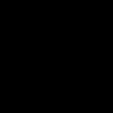
365
 &
iải
,
êu