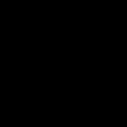
365
 &
iải
,
êu