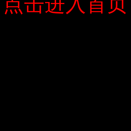
点击进入首页
点击进入首页
các ngày thứ sáu và thứ bảy trong tháng 12 tại Nhà hát
Chợ Lớn, Quận 5, TP.HCM, giá vé từ 300.000 đến 500.000
đồng. Trong tương lai, nhà hát dự kiến ​​sẽ tổ chức các sự
kiện kỷ niệm hát Bội, Hò Quảng, Cải lương, sân khấu,
trình diễn áo dài … – Tam Kỳ
Hơn 14.000 ô tô ở Sài
Ngôi nhà giống khu nghỉ
Đ
Gòn bị phạt “nguội”
dưỡng này nằm khuất sau
i
một bức tường ở Thiên
Giang
ề
u
h
ư
Trả lời