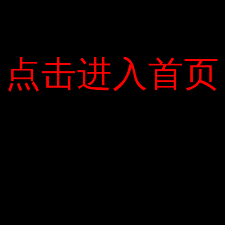
thân là Câu lạc bộ Sân khấu thể nghiệm.Công chiếu vào
ngày 1 tháng 8 năm 1984. Đây là đơn vị rạp hát đầu tiên
của cả nước hoạt động không dựa vào ngân sách nhà
nước để kinh doanh mạng xã hội, tự trang trải kinh phí
点击进入首页
点击进入首页
và tiêu dùng. Bộ môn đã đạo diễn và biểu diễn hơn 100
bộ phim truyền hình trong và ngoài nước, trong đó có
nhiều vở được giải thưởng của Hội Kịch nói Việt Nam.
Điều đặc biệt của Sân khấu 5B Võ Văn Tần là các diễn
viên không cần dùng đến micro. Khán giả ngồi quanh
bục trong một không gian nhỏ. Điều này giúp 5B rút
ngắn khoảng cách giữa diễn viên và khán giả, tạo không
khí thân mật và đầy cảm xúc.
Nghệ sĩ Công Ninh trong tiết mục sân khấu 5B “Những
ước mơ lấp lánh”. Video: Mai Nhật .
Mai Nhật