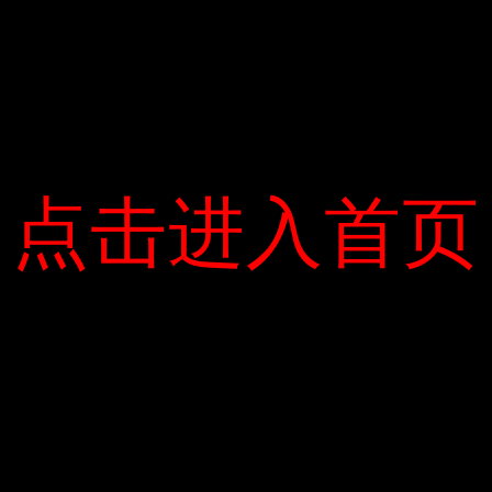
t liệu cũ một cách khéo léo Bó hoa rẻ tiền Mặc dù
g đặc điểm riêng.
y báo cũ hoặc các vật liệu rẻ tiền. Mặc dù những
húng có những đặc điểm riêng biệt. Đặc điểm nổi
点击进入首页
点击进入首页
bạn có thể thu xếp tạm thời trước khi mua hoa mới.
ậy , Bạn có thể thu xếp tạm thời trước khi mua hoa