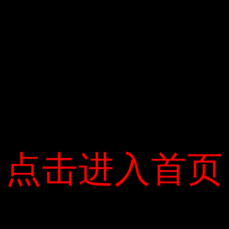
đối với một số người xem TV trên giường có thể gây mất
ngủ. Ngoài ra, việc trang bị TV hoặc hệ thống giải trí
点击进入首页
点击进入首页
trong phòng ngủ có thể khiến dây điện, giá đỡ, loa và
màn hình có thể chiếm nhiều diện tích. (Theo
Businessinsider)
Ngôi sao tuyệt vời với cậu
Xe giường nằm chở 42