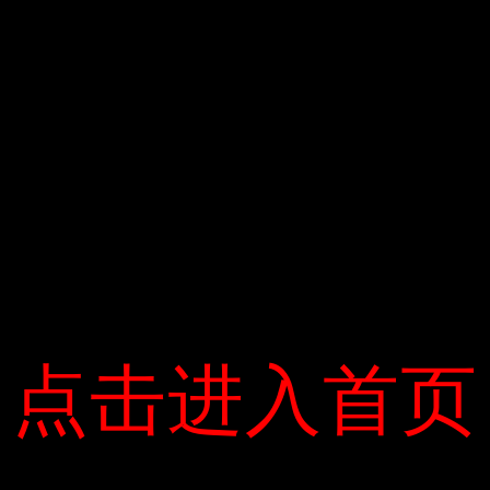
việc sửa chữa sẽ rất phức tạp và tốn nhiều thời gian.
hợ đến sửa chữa đường ống, hậu quả nghiêm trọng
ng ống trong khu vực, trát lại tường. Việc làm này
òn ảnh hưởng đến mỹ quan, độ bền của ngôi nhà. Để
ựa chọn đường ống nước, đặc biệt là đường ống nước.
từ khi thi công, thay vì chọn các loại ống trôi nổi
 tường khuyến cáo nên sử dụng các loại ống chất
àn Tân Á Đại Thành là một trong những thương hiệu
cỡ.
点击进入首页
点击进入首页
ết ống nhựa của Mr. Ströman được nhập khẩu đồng bộ
, quy trình sản xuất và kiểm tra chất lượng nghiêm
ảm bảo độ chính xác, tính đồng nhất và giải quyết
 sản phẩm truyền thống.