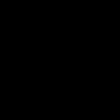
RSS bình luận
WordPress.org