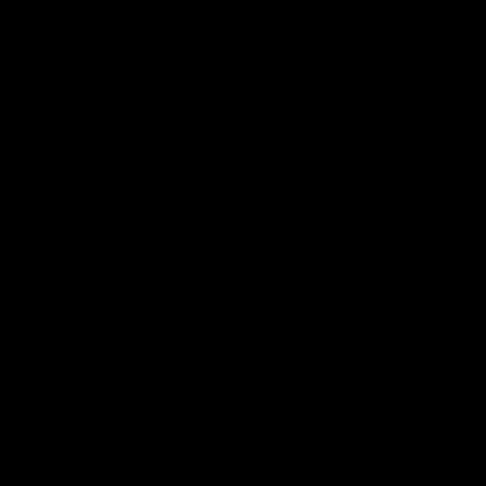
g
b
à
i
v
i
ế
t
Tên
*
Email
*