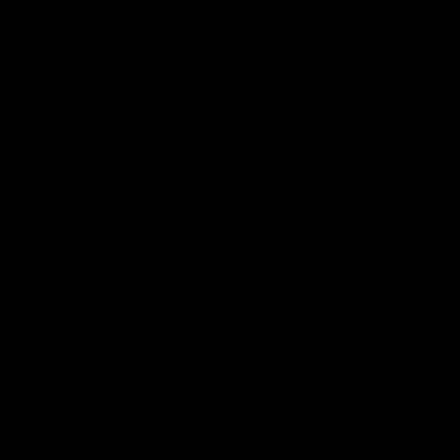
Trang web