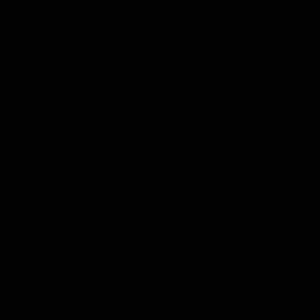
à
i
v
i
ế
t
Tên
*
Email
*
Trang web