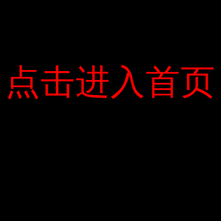
b
à
i
v
点击进入首页
点击进入首页
i
ế
t
Tên
*
Email
*
Trang web
Lưu tên của tôi, email, và trang web