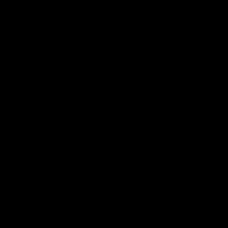
bet365_bet365 không thể mở