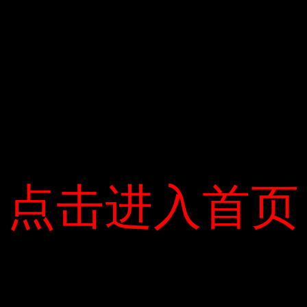
u
h
ư
Trả lời
ớ
Email của bạn sẽ không được hiển thị công
n
khai.
Các trường bắt buộc được đánh dấu
*
g
Bình luận
b
à
点击进入首页
点击进入首页
i
v
i
ế
t