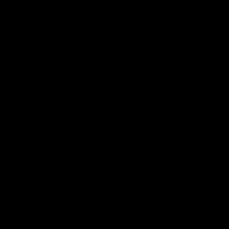
365
 &
iải
,
êu