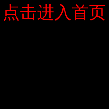
点击进入首页
点击进入首页
g thống thứ 38 sinh ra ở Chicago nhưng lớn lên ở
 bà chuyển đến 717 ngôi nhà ở Great Falls. Ngôi nhà
i đệ nhất phu nhân Rosalynn Smith Carter sống khi
n khi kết hôn với Jimmy Carter vào năm 1946.
0 Ronald Reagan, đã sống những năm đầu của mình
, New York. .
 và ba anh chị em trong một ngôi nhà gạch năm
g ngôi nhà này được bán là vào năm 2001 với giá
sinh ra ở Chicago, nhưng gia đình đã chuyển đến
 Illinois này khi cô mới 3 tuổi. – Thời thơ ấu của
 hai tầng thuê ở South Side của Chicago.-Đệ nhất
t ngôi nhà đơn sơ ở Slovenia, Slovenia Lớn. Melania
ngoài Hoa Kỳ.