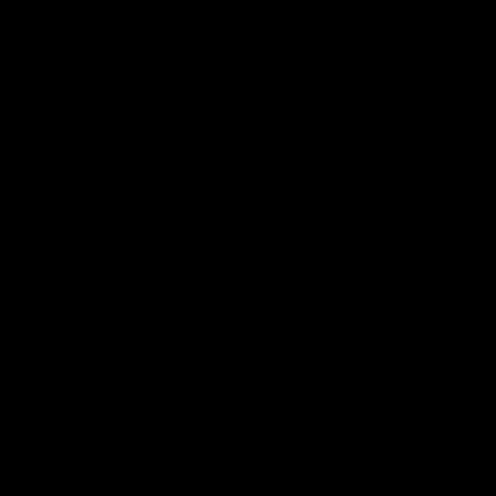
 ấu của đệ nhất phu