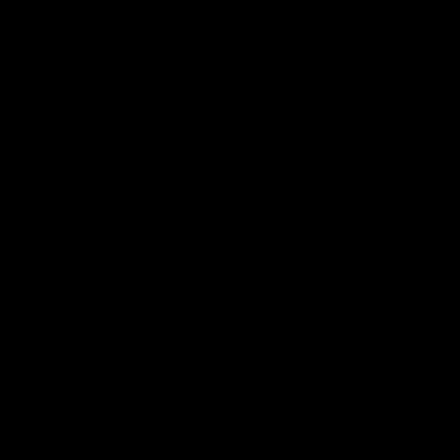
RSS bình luận
WordPress.org