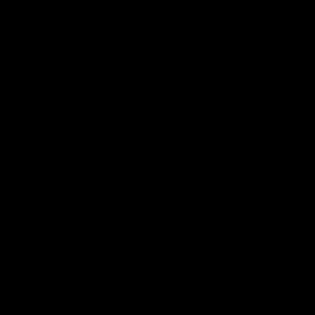
365
 &
iải
,
êu