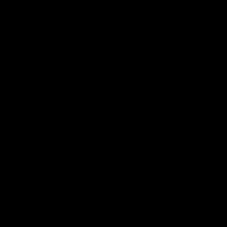
365
 &
iải
,
êu