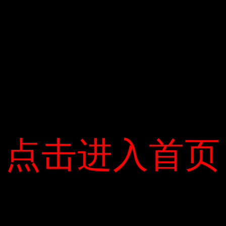
gạch. — Gạch ngày nay Kích thước lớn, độ hút nước thấp
nên phải dùng keo dán gạch để dán cho chắc chắn Ảnh:
Weber .
Để sàn gạch được bền nhất, anh cũng khuyên dùng kéo
để dán gạch phù hợp với từng không gian sống, ví dụ
như Weber (Weber) Keo dán gạch có loại keo dán gạch
dành cho sàn thông thường, có loại dùng trong nhà vệ
sinh-khu vực thường xuyên tiếp xúc với nước, sân
thượng-ô van. Ngoài mưa nắng trên bề mặt có bể bơi-
nơi đọng nước và chịu Áp lực cao Keo dán gạch Weber
点击进入首页
点击进入首页
là sản phẩm của tập đoàn Saint-Gobain của Pháp.
Bộ GTVT kiến ​​nghị xem
Kim Cương kể lại chuyện
Đ
xét lại các tuyến xe buýt
tình trong hồi ký
i
của Hà Nội