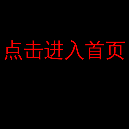
nhiều quy mô khác nhau. Ngôi nhà ở đây.
LêNguyễn
点击进入首页
点击进入首页
Tài xế đánh võng chờ mở
Nghệ sĩ hề nhận xét của
Đ
đường cao tốc.
mình
i
ề
u
h
Trả lời
ư
Email của bạn sẽ không được hiển thị công
ớ
khai.
Các trường bắt buộc được đánh dấu
*
n
Bình luận
g