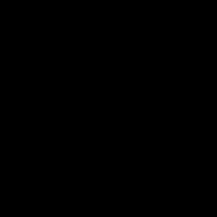
b
à
i
v
i
ế
t
Tên
*
Email
*
Trang web