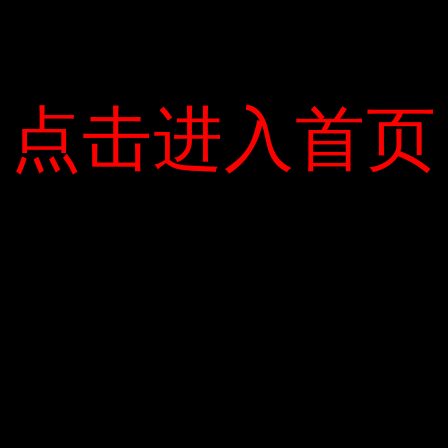
i
v
i
点击进入首页
点击进入首页
ế
t
Tên
*
Email
*
Trang web
Lưu tên của tôi, email, và trang web
trong trình duyệt này cho lần bình luận kế