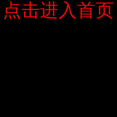
点击进入首页
点击进入首页
Theo ban giám đốc của Dự án đầu tư xây dựng giao
thông Nguyễn tại Thái Lan, dự án đã ảnh hưởng đến hơn
550 người. Cho đến nay, các gia đình vướng vào một số
gia đình trong khu vực Fuping vẫn chưa đồng ý về kế
hoạch bồi thường để giải phóng mặt bằng. Quận Fuping
đã hứa sẽ tiếp tục huy động các gia đình còn lại để bàn
giao đất cho các nhà thầu xây dựng.